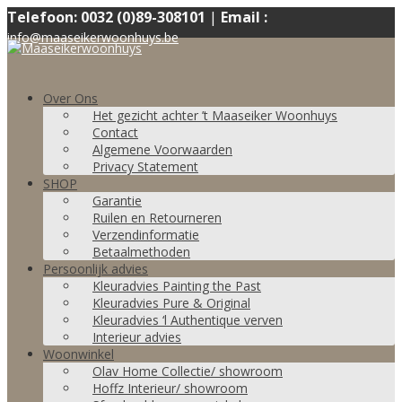
Telefoon: 0032 (0)89-308101
|
Email :
info@maaseikerwoonhuys.be
Over Ons
Het gezicht achter ’t Maaseiker Woonhuys
Contact
Algemene Voorwaarden
Privacy Statement
SHOP
Garantie
Ruilen en Retourneren
Verzendinformatie
Betaalmethoden
Persoonlijk advies
Kleuradvies Painting the Past
Kleuradvies Pure & Original
Kleuradvies ‘l Authentique verven
Interieur advies
Woonwinkel
Olav Home Collectie/ showroom
Hoffz Interieur/ showroom