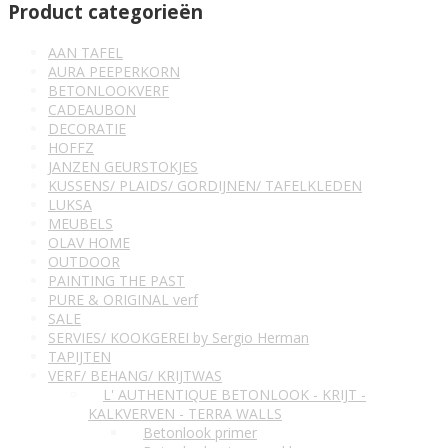
Product categorieën
AAN TAFEL
AURA PEEPERKORN
BETONLOOKVERF
CADEAUBON
DECORATIE
HOFFZ
JANZEN GEURSTOKJES
KUSSENS/ PLAIDS/ GORDIJNEN/ TAFELKLEDEN
LUKSA
MEUBELS
OLAV HOME
OUTDOOR
PAINTING THE PAST
PURE & ORIGINAL verf
SALE
SERVIES/ KOOKGEREI by Sergio Herman
TAPIJTEN
VERF/ BEHANG/ KRIJTWAS
L' AUTHENTIQUE BETONLOOK - KRIJT -
KALKVERVEN - TERRA WALLS
Betonlook primer