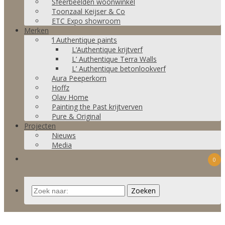
Sfeerbeelden woonwinkel
Toonzaal Keijser & Co
ETC Expo showroom
Merken
‘l Authentique paints
L’Authentique krijtverf
L’ Authentique Terra Walls
L’ Authentique betonlookverf
Aura Peeperkorn
Hoffz
Olav Home
Painting the Past krijtverven
Pure & Original
Projecten
Nieuws
Media
0