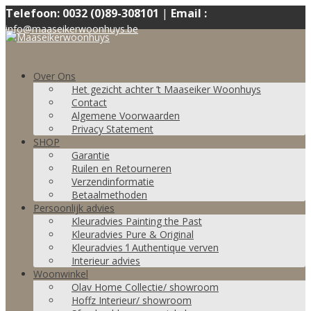
Telefoon: 0032 (0)89-308101
|
Email :
info@maaseikerwoonhuys.be
Over Ons
Het gezicht achter ’t Maaseiker Woonhuys
Contact
Algemene Voorwaarden
Privacy Statement
SHOP
Garantie
Ruilen en Retourneren
Verzendinformatie
Betaalmethoden
Persoonlijk advies
Kleuradvies Painting the Past
Kleuradvies Pure & Original
Kleuradvies ‘l Authentique verven
Interieur advies
Woonwinkel
Olav Home Collectie/ showroom
Hoffz Interieur/ showroom