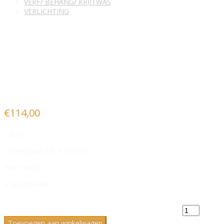
VERF/ BEHANG/ KRIJTWAS
VERLICHTING
Luksa linnen plaid Sana 140 x
180 cm kleur Rust
€
114,00
Luksa
Linnen plaid 140 x 180 cm
Kleur: Rust
2 op voorraad
Luksa linnen plaid Sana 140 x 180 cm kleur Rust aantal
Toevoegen aan winkelwagen