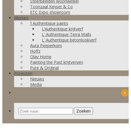
Sfeerbeelden woonwinkel
Toonzaal Keijser & Co
ETC Expo showroom
Merken
‘l Authentique paints
L’Authentique krijtverf
L’ Authentique Terra Walls
L’ Authentique betonlookverf
Aura Peeperkorn
Hoffz
Olav Home
Painting the Past krijtverven
Pure & Original
Projecten
Nieuws
Media
0