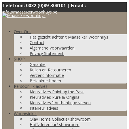
Telefoon: 0032 (0)89-308101
|
Email :
info@maaseikerwoonhuys.be
Over Ons
Het gezicht achter ’t Maaseiker Woonhuys
Contact
Algemene Voorwaarden
Privacy Statement
SHOP
Garantie
Ruilen en Retourneren
Verzendinformatie
Betaalmethoden
Persoonlijk advies
Kleuradvies Painting the Past
Kleuradvies Pure & Original
Kleuradvies ‘l Authentique verven
Interieur advies
Woonwinkel
Olav Home Collectie/ showroom
Hoffz Interieur/ showroom