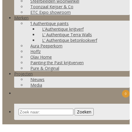
Sfeerbeelden woonwinkel
Toonzaal Keijser & Co
ETC Expo showroom
Merken
‘l Authentique paints
L’Authentique krijtverf
L’ Authentique Terra Walls
L’ Authentique betonlookverf
Aura Peeperkorn
Hoffz
Olav Home
Painting the Past krijtverven
Pure & Original
Projecten
Nieuws
Media
0