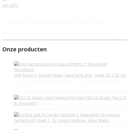
jun
2015
Onze webshop is weer aangevuld met nieuwe artikelen.
Bekijk ze onder e-shop op www.maaseikerwoonhuys.be
Onze producten
Knit Factory, kussen Beau, kleur licht-grijs, maat 50 x 50 cm
€
64,95
Oorspronkelijke prijs was: €64,95.
€
50,96
Huidige prijs
is: €50,96.
Painting the Past NN 52 Green Tea 2,5
lit. muurverf
€
74,00
Surface pot maat L, by Sergio Herman, kleur black
€
235,00